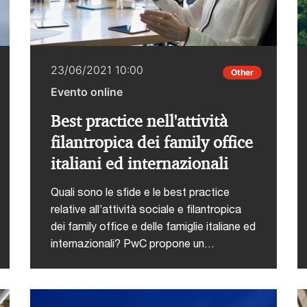
23/06/2021 10:00
Other
Evento online
Best practice nell'attività
filantropica dei family office
italiani ed internazionali
Quali sono le sfide e le best practice
relative all’attività sociale e filantropica
dei family office e delle famiglie italiane ed
internazionali? PwC propone un
approccio metodologico strutturato per
guidare le Famiglie italiane nel pianificare
l'attività filantropica, misurando gli impatti