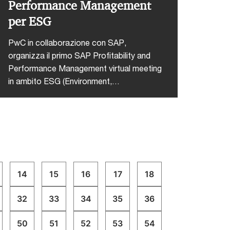
Performance Management
per ESG
PwC in collaborazione con SAP,
organizza il primo SAP Profitability and
Performance Management virtual meeting
in ambito ESG (Environment,
Sustainability & Governance) che si terrà il
15 Giugno alle 10:00.Focalizzato su temi
di attualità, si tratta di un appuntamento di
grande interesse non solo per chi deve
obbligatoriamente produrre reportistica
non finanziaria, ma anche per chi redige il
bilancio di sostenibilità su base
14
15
16
17
18
volontaria, così come per chi guarda alla
nuova direttiva Europea sul reporting non
32
33
34
35
36
finanziario come aspetto di prossima
applicazione (2023-2026).SAP PaPM può
50
51
52
53
54