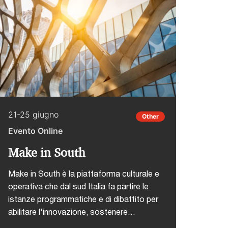
collettivo".L'agenda dettagliata e le
modalità di partecipazione sono
disponibili al link
21-25 giugno
Other
Evento Online
Make in South
Make in South è la piattaforma culturale e
operativa che dal sud Italia fa partire le
istanze programmatiche e di dibattito per
abilitare l'innovazione, sostenere
l'imprenditorialità, offrire opportunità di