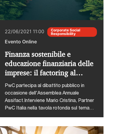
Corporate Social
22/06/2021 11:00
Responsibility
Evento Online
Finanza sostenibile e
educazione finanziaria delle
imprese: il factoring al
servizio del benessere
PwC partecipa al dibattito pubblico in
collettivo
occasione dell'Assemblea Annuale
Assifact.Interviene Mario Cristina, Partner
PwC Italia nella tavola rotonda sul tema
"Finanza sostenibile e educazione
finanziaria delle imprese: il factoring al
servizio del benessere