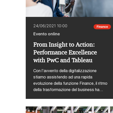
24/06/2021 10:00
Finance
Evento online
From Insight to Action:
Performance Excellence
with PwC and Tableau
Con l'avvento della digitalizzazione
stiamo assistendo ad una rapida
evoluzione della funzione Finance, il ritmo
della trasformazione del business ha
subito un'accelerazione e le
organizzazioni devono saper rispondere
con agilità per restare competitive.Il CFO