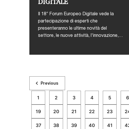
DIGITALE
Il 18° Forum Europeo Digitale vede la
partecipazione di esperti che
presenteranno le ultime novità del
settore, le nuove attività, l'innovazione,
l'evoluzione della tecnologia.Interviene
Maria Teresa Capobianco, Partner PwC
Italia - Technology, Media and
Communications Consulting
Leader.L'agenda completa del Forum è
disponibile al link
Previous
1
2
3
4
5
6
19
20
21
22
23
2
37
38
39
40
41
4