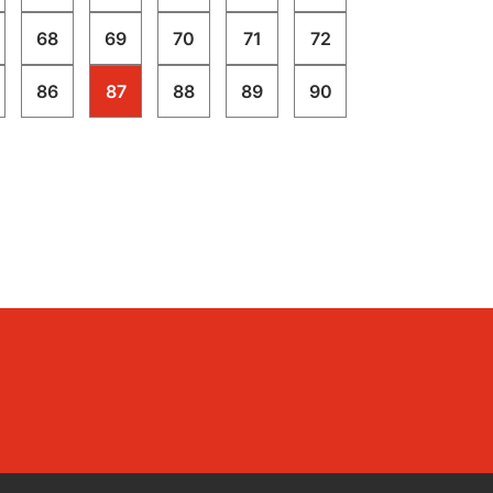
aiutarti a: gestire le nuove tematiche
relative alla tassonomia europea (EU
68
69
70
71
72
Taxonomy) e predisporre report con
86
87
88
89
90
finalità gestionali e a supporto
dell’informativa pubblica, misurare e
calcolare gli impatti ambientali, sociali ed
economici attraverso l’intera catena del
valore, e analizzare il footprint ambientale
e sociale per un dato prodotto o per la
tua organizzazione nel suo
complesso.Iscriviti ora!la partecipazione
è gratuita e soggetta a riconferma da
parte di PwC