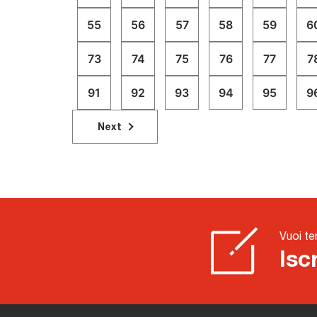
55
56
57
58
59
6
73
74
75
76
77
7
91
92
93
94
95
9
Next
Vuoi te
Isc