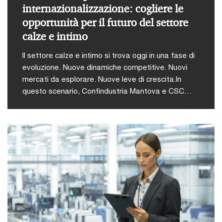
internazionalizzazione: cogliere le
opportunità per il futuro del settore
calze e intimo
Il settore calze e intimo si trova oggi in una fase di
evoluzione. Nuove dinamiche competitive. Nuovi
mercati da esplorare. Nuove leve di crescita.In
questo scenario, Confindustria Mantova e CSC
Centro Servizi Impresa Srl organizzano un
momento di confronto per leggere il cambiamento
e trasformarlo in opportunità concrete. L’evento
riunisce rappresentanti del mondo industriale,
istituzioni e professionisti, con l’obiettivo di offrire
una visione chiara e integrata su operazioni di
crescita, aggregazione e apertura
internazionale.Verranno affrontati i temi chiave che
stanno ridefinendo il settore:L’evoluzione del
mercato delle fusioni e acquisizioni (M&A) nel
comparto calze e intimo e il suo legame con i