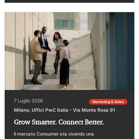
tecnologico.Stefano Rossi, Director PwC Italia,
iscrizioni chiuderanno giovedì 9 luglio alle ore 10.
Blockchain & Digital Assets interverrà
sull'evoluzione del rapporto tra istituzioni
finanziarie e mondo cripto, tra panorama
competitivo, stablecoin e rischio di
disintermediazione bancaria.
7 Luglio 2026
Marketing & Sales
Milano, Uffici PwC Italia - Via Monte Rosa 91
Grow Smarter. Connect Better.
Il mercato Consumer sta vivendo una