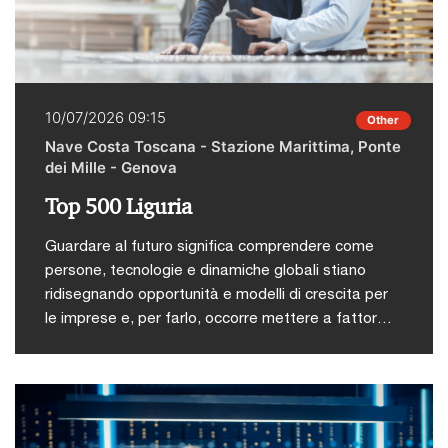
10/07/2026 09:15
Other
Nave Costa Toscana - Stazione Marittima, Ponte
dei Mille - Genova
Top 500 Liguria
Guardare al futuro significa comprendere come
persone, tecnologie e dinamiche globali stiano
ridisegnando opportunità e modelli di crescita per
le imprese e, per farlo, occorre mettere a fattor
comune competenze, esperienze e prospettive
differenti. PwC Italia, in collaborazione con la
Repubblica Genova e l’Università di Genova,
organizza venerdì 10 luglio alle ore 9.15 a bordo
della nave Costa Toscana la decima edizione di