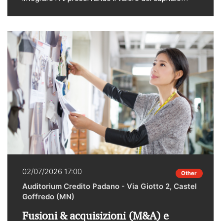
umano, della creatività e del pensiero critico?È
attorno a questa domanda che si riunisce AI Salon
Bologna, organizzato da IFAB e in programma il 2
luglio a Bologna dalle ore 18.00. Una serata
costruita per scoprire i trend emergenti dal
panorama AI, ascoltare i pitch di startup che
operano su questa frontiera e riflettere insieme sul
futuro di questa tecnologia. PwC Italia partecipa
con Roberto Sollevanti, Partner PwC Italia, Anna
Elisabetta Ziri, Director PwC Italia e Valentina Anna
Buccarelli Senior Associate PwC Italia. Per il
programma completo e per ulteriori informazioni
cliccare qui.
02/07/2026 17:00
Other
Auditorium Credito Padano - Via Giotto 2, Castel
Goffredo (MN)
Fusioni & acquisizioni (M&A) e