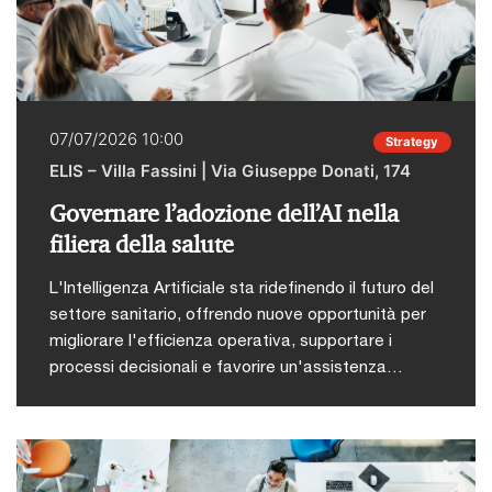
con un contributo dedicato alla maturità digitale
delle imprese e alla capacità del sistema
industriale di cogliere le opportunità offerte dalle
nuove tecnologie nel campo del tessile.L'obiettivo
è quello di approfondire quattro priorità
07/07/2026 10:00
Strategy
strategiche:Formazione continuaNuove
ELIS – Villa Fassini | Via Giuseppe Donati, 174
competenzeAttrazione dei giovani talentiAmbienti
di lavoro innovativi In questo scenario, l’innovazione
Governare l’adozione dell’AI nella
si conferma un elemento chiave per accompagnare
filiera della salute
il settore nel suo percorso di evoluzione,
valorizzando il patrimonio distintivo del Made in
L'Intelligenza Artificiale sta ridefinendo il futuro del
Italy e rafforzandone la competitività a livello
settore sanitario, offrendo nuove opportunità per
internazionale.
migliorare l'efficienza operativa, supportare i
processi decisionali e favorire un'assistenza
sempre più personalizzata. Per trasformare queste
opportunità in risultati concreti è fondamentale
adottare un approccio che coniughi innovazione,
governance, qualità del dato e conformità