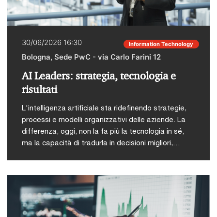
percorsi di internazionalizzazioneIl punto di vista
delle imprese del territorio, per comprendere sfide
reali, scelte strategiche e traiettorie di sviluppoLa
30/06/2026 16:30
Information Technology
creazione di valore nelle operazioni di M&A, con un
Bologna, Sede PwC - via Carlo Farini 12
focus integrato su aspetti legali, fiscali e
giuslavoristici, fino alle strategie globaliPer PwC
AI Leaders: strategia, tecnologia e
Italia intreverranno: Samuel Marinelli, Partner PwC
risultati
TaxFrancesca Tironi, Partner PwC Legal,
Employment Gianluca Fiori, Director PwC Legal,
L'intelligenza artificiale sta ridefinendo strategie,
Corporate & M&ALara Guiotto, Director PwC Tax,
processi e modelli organizzativi delle aziende. La
Corporate & M&A
differenza, oggi, non la fa più la tecnologia in sé,
ma la capacità di tradurla in decisioni migliori,
processi più efficienti e risultati misurabili. Ma dove
l'AI diventa davvero un vantaggio competitivo? E
come si costruisce un'organizzazione capace di
abilitarla concretamente? Sono le domande al
centro dell’evento "AI Leaders: strategia,
tecnologia e risultati", organizzato martedì 30