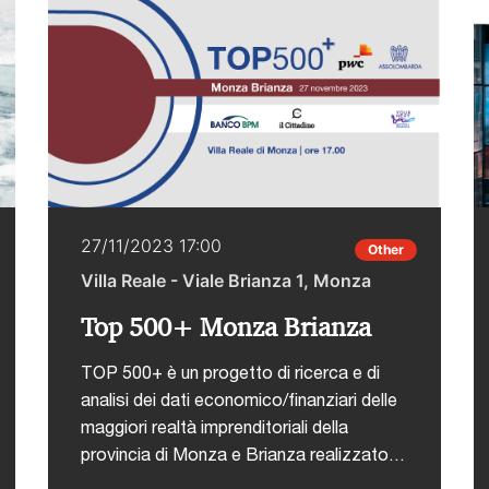
sono solo alcune delle strategie di
risposta a cui le imprese hanno fatto
ricorso per garantire una maggiore
rapidità nelle consegne e una riduzione dei
costi.Dei più recenti trend e delle
prospettive in tema di supply chain
tratteremo nel corso di Top 500
Pordenone: a partire da un’analisi delle
aziende pordenonesi, insieme agli
27/11/2023 17:00
Other
imprenditori locali condivideremo le
Villa Reale - Viale Brianza 1, Monza
prossime sfide, i piani di investimento e le
strategie fondamentali per la crescita
Top 500+ Monza Brianza
delle imprese e del territorio.
TOP 500+ è un progetto di ricerca e di
analisi dei dati economico/finanziari delle
maggiori realtà imprenditoriali della
provincia di Monza e Brianza realizzato
da Assolombarda in collaborazione con