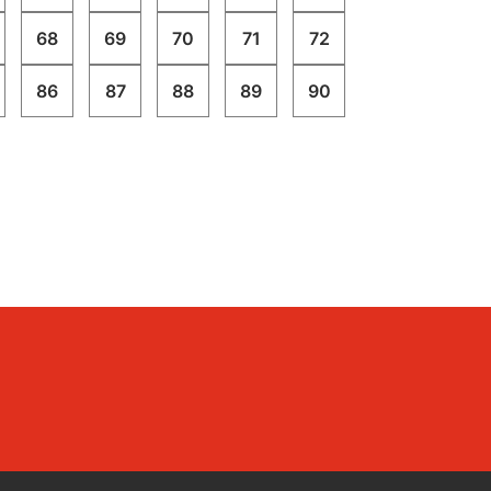
gratuita previa registrazione al seguente
form.
68
69
70
71
72
86
87
88
89
90