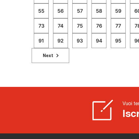
approfondiremo le opportunità di
55
56
57
58
59
6
innovazione e condivideremo idee e
strategie per promuovere una crescita
73
74
75
76
77
7
sostenibile delle imprese e uno sviluppo
del territorio.
91
92
93
94
95
9
Next
Vuoi te
Isc