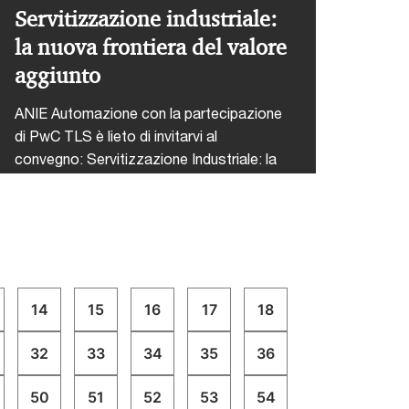
Servitizzazione industriale:
la nuova frontiera del valore
aggiunto
ANIE Automazione con la partecipazione
di PwC TLS è lieto di invitarvi al
convegno: Servitizzazione Industriale: la
nuova frontiera del Valore AggiuntoDal
trasferimento di un bene o di un prodotto
alla fornitura del suo servizio: parliamo di
“servitizzazione”. Il convegno affronta le
opportunità e le sfide legate
all’introduzione di questo nuovomodello di
14
15
16
17
18
business nel settore dell’automazione
con approfondimenti, analisi ed
32
33
34
35
36
esperienze concrete dei protagonisti
dell’intera filiera.La partecipazione è
50
51
52
53
54