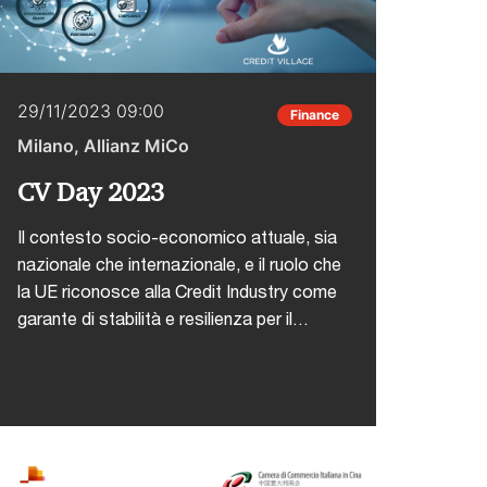
29/11/2023 09:00
Finance
Milano, Allianz MiCo
CV Day 2023
Il contesto socio-economico attuale, sia
nazionale che internazionale, e il ruolo che
la UE riconosce alla Credit Industry come
garante di stabilità e resilienza per il
sistema finanziario europeo, portano tutti
gli attori a rafforzare quel concetto di
responsabilità che già li caratterizza e ad
estenderlo anche a nuovi aspetti
strategici. Con queste premesse, è
necessario che gli aspetti ESG, i processi