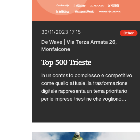
30/11/2023 17:15
Other
De Wave | Via Terza Armata 26,
Monfalcone
Top 500 Trieste
In un contesto complesso e competitivo
come quello attuale, la trasformazione
digitale rappresenta un tema prioritario
per le imprese triestine che vogliono
mantenere un vantaggio sul
mercato.L'adozione di tecnologie digitali
consente infatti di ottimizzare i processi
interni, ridurre i costi operativi e migliorare
l'efficienza.Questo permette di dar vita a