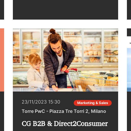
PwC Italia, Banco BPM e il Cittadino di
Monza e Brianza.Nel corso dell'iniziativa,
a partire dall’analisi dei bilanci delle
principali aziende di Monza e Brianza
approfondiremo insieme a istituzioni e
imprese l’andamento economico del
tessuto produttivo del territorio e la
vivacità dei settori nei quali operano le
imprese.La partecipazione è gratuita
previa registrazione al seguente link.
23/11/2023 15:30
Marketing & Sales
Torre PwC - Piazza Tre Torri 2, Milano
CG B2B & Direct2Consumer