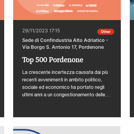
29/11/2023 17:15
Other
Sede di Confindustria Alto Adriatico -
Via Borgo S. Antonio 17, Pordenone
Top 500 Pordenone
La crescente incertezza causata dai più
recenti avvenimenti in ambito politico,
sociale ed economico ha portato negli
ultimi anni a un congestionamento delle
catene di fornitura globali, mettendo a
rischio la redditività delle imprese e
chiedendo un necessario ripensamento
dei modelli di supply chain
management.Re-shoring e near-shoring