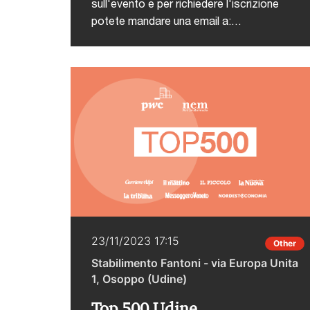
sull'evento e per richiedere l'iscrizione
potete mandare una email a:
it_tls_eventi@pwc.com indicando nome,
cognome, società e ruolo. Intervengono
per PwC TLS: Fabrizio Acerbis, Marco
Lio, Enrico Macario, Sandro PittiniCon la
speciale partecipazione di Edoardo
Arrigo, Capo Segreteria del Vice Ministro
On. Prof. Maurizio Leo, e di Ciro
Santoriello, Procuratore Aggiunto.
23/11/2023 17:15
Other
Stabilimento Fantoni - via Europa Unita
1, Osoppo (Udine)
Top 500 Udine