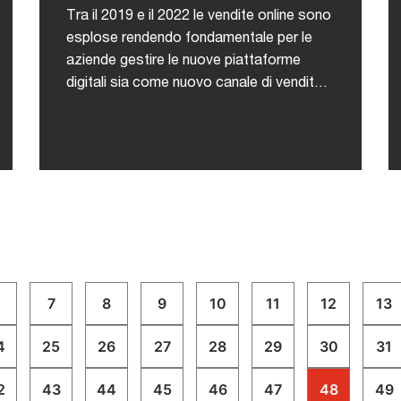
Tra il 2019 e il 2022 le vendite online sono
esplose rendendo fondamentale per le
aziende gestire le nuove piattaforme
digitali sia come nuovo canale di vendita
che come nuovo touch point di contatto
con la customer base. Questo ha
innescato la necessità di nuove e
performanti strategie di crescita B2B e
D2C soprattutto in termini di acquisition e
poi di retention di un Cliente sempre più
volatile nelle proprie abitudini di consumo
e sempre meno fedele ai brand.Con le
aspettative dei clienti in costante
7
8
9
10
11
12
13
evoluzione, le aziende si trovano oggi a
dover ridisegnare il proprio modello di
4
25
26
27
28
29
30
31
business per diventare sempre più
customer-centric, guidare il cambiamento
2
43
44
45
46
47
48
49
e rispondere a sfide ingaggianti come: