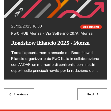
geopolitiche esercitano sul vecchio continente, dal
declino demografico al ripensamento delle catene
di approvvigionamento in un contesto di “post-
globalizzazione”, analizzeremo i riflessi che questi
20/02/2025 16:30
Accounting
cambiamenti producono sul territorio europeo,
PwC HUB Monza - Via Solferino 29/A, Monza
italiano e sulle imprese locali.Con la partecipazione
di: Carlo Cottarelli, EconomistaDario Fabbri, Analista
Roadshow Bilancio 2025 - Monza
geopolitico e Direttore DominoAndrew Spannaus,
Giornalista e Analista PoliticoI posti disponibili sono
Torna l’appuntamento annuale del Roadshow di
esauriti.
Bilancio organizzato da PwC Italia in collaborazione
con ANDAF: un momento di confronto con i nostri
esperti sulle principali novità per la redazione del
bilancio. La partecipazione, in presenza, è libera
previa iscrizione al link.
Previous
Next