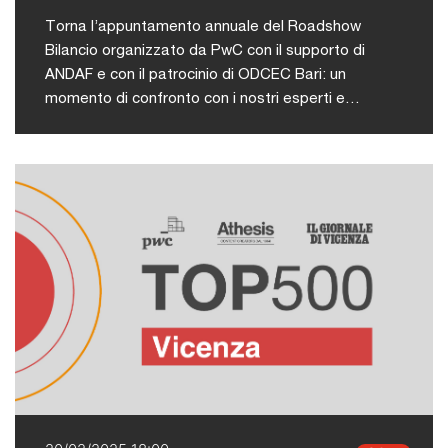
Torna l’appuntamento annuale del Roadshow
Bilancio organizzato da PwC con il supporto di
ANDAF e con il patrocinio di ODCEC Bari: un
momento di confronto con i nostri esperti e
qualificati ospiti sulle principali novità, le
problematiche implementative e i risvolti applicativi
nella redazione del bilancio, nonché sulle
implicazioni fiscali. La partecipazione, in presenza,
è libera e gratuita previa iscrizione.L'evento è
stato accreditato per la FPC presso l'ordine dei
Dottori Commercialisti ed Esperti Contabili di Bari.