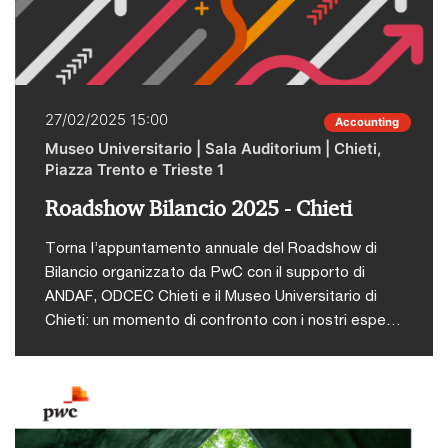
oltre oceano e le crisi geopolitiche esercitano sul
vecchio continente, dal declino demografico al
ripensamento delle catene di approvvigionamento
in un contesto di “post-globalizzazione”,
analizzeremo i riflessi che questi cambiamenti
27/02/2025 15:00
Accounting
producono sul territorio europeo, italiano e sulle
Museo Universitario | Sala Auditorium | Chieti,
imprese locali.Con la partecipazione di: Carlo
Piazza Trento e Trieste 1
Cottarelli, EconomistaDario Fabbri, Analista
geopolitico e Direttore DominoEnrico Letta, Politico
Roadshow Bilancio 2025 - Chieti
Decano School of Politics, Economics, and Global
Torna l’appuntamento annuale del Roadshow di
Affairs IE University Madrid, Presidente Istituto
Bilancio organizzato da PwC con il supporto di
Jacques DelorsI posti disponibili sono esauriti.
ANDAF, ODCEC Chieti e il Museo Universitario di
Chieti: un momento di confronto con i nostri esperti
e qualificati ospiti sulle principali novità, le
problematiche implementative e i risvolti applicativi
nella redazione del bilancio, nonché sulle
implicazioni fiscali. La partecipazione, in presenza,
è libera e gratuita previa iscrizione.L'evento è