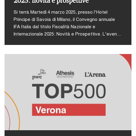
2025: novità e prospettive
Si terrà Martedì 4 marzo 2025, presso l'Hotel
Principe di Savoia di Milano, il Convegno annuale
IFA Italia dal titolo Fiscalità Nazionale e
Internazionale 2025: Novità e Prospettive. L'evento
sarà incentrato sulle ultime novità fiscali, sia in Italia
che a livello internazionale, con un focus sulle
implicazioni della riforma fiscale e della legge di
bilancio 2025.PwC Italia è sponsor
dell'iniziativa.Interverrà Carlo Romano, Partner
PwC TLS Avvocati e Commercialisti, nel panel:
Novità in materia di IVA.L'evento è rivolto ai soci Ifa
2025, per visualizzare l'agenda dettagliata e
accedere all'evento cliccare qui