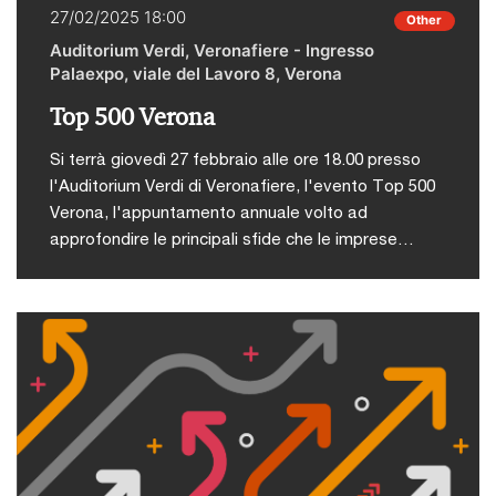
27/02/2025 18:00
Other
Auditorium Verdi, Veronafiere - Ingresso
Palaexpo, viale del Lavoro 8, Verona
Top 500 Verona
Si terrà giovedì 27 febbraio alle ore 18.00 presso
l'Auditorium Verdi di Veronafiere, l'evento Top 500
Verona, l'appuntamento annuale volto ad
approfondire le principali sfide che le imprese
veronesi sono chiamate ad affrontare, con uno
sguardo attento agli scenari globali che influenzano
il nostro territorio.L’incontro, organizzato da PwC
Italia e Athesis, in collaborazione con l’Università
degli Studi di Verona, sarà l’occasione per
approfondire insieme a esperti di geopolitica,
imprenditori, manager ed economisti i temi chiave
che più condizionano l’andamento economico
europeo.Dal Green Deal all’influenza che la politica