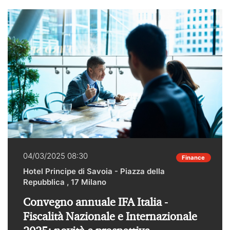
implicazioni fiscali.La partecipazione, in presenza, è
libera previa iscrizione al seguente link.L’evento è in
fase di accreditamento per la FPC presso l'ordine
dei Dottori Commercialisti ed Esperti Contabili di
Napoli.
04/03/2025 08:30
Finance
Hotel Principe di Savoia - Piazza della
Repubblica , 17 Milano
Convegno annuale IFA Italia -
Fiscalità Nazionale e Internazionale