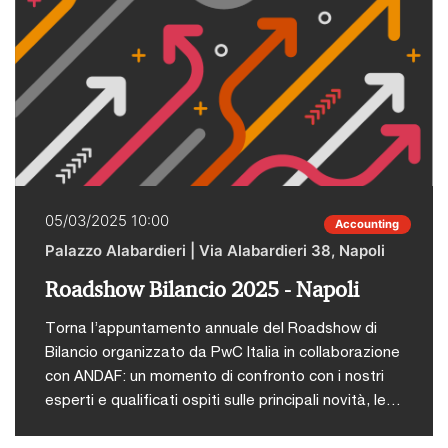
modenesi, con una visione prospettica sugli
andamenti economici e sulle prossime sfide.Nel
corso dell’incontro, verranno presentati i dati della
ricerca sulle performance 2023 delle prime 500
imprese del territorio. Insieme ad alcuni imprenditori
modenesi, esploreremo le opportunità offerte
dall’intelligenza artificiale e dalla digitalizzazione
quali leve strategiche per stimolare la crescita e
l’innovazione, valorizzando le eccellenze del
05/03/2025 10:00
Accounting
territorio.Seguirà Cocktail.L’evento è stato
Palazzo Alabardieri | Via Alabardieri 38, Napoli
accreditato ai fini della formazione professionale
continua degli iscritti all’ODCEC. Le iscrizioni
Roadshow Bilancio 2025 - Napoli
all'evento sono chiuse, sarà possibile accreditarsi
direttamente in loco.
Torna l’appuntamento annuale del Roadshow di
Bilancio organizzato da PwC Italia in collaborazione
con ANDAF: un momento di confronto con i nostri
esperti e qualificati ospiti sulle principali novità, le
problematiche implementative e i risvolti applicativi
nella redazione del bilancio, nonché sulle