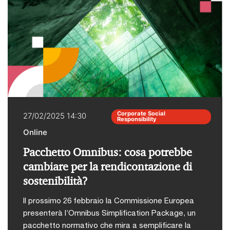
stato accreditato per la FPC presso l'ordine dei
Dottori Commercialisti ed Esperti Contabili di
Chieti.
Corporate Social
27/02/2025 14:30
Responsibility
Online
Pacchetto Omnibus: cosa potrebbe
cambiare per la rendicontazione di
sostenibilità?
Il prossimo 26 febbraio la Commissione Europea
presenterà l’Omnibus Simplification Package, un
pacchetto normativo che mira a semplificare la