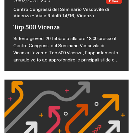
20/02/2025 18:00
Other
Centro Congressi del Seminario Vescovile di
Vicenza - Viale Ridolfi 14/16, Vicenza
Top 500 Vicenza
Si terrà giovedì 20 febbraio alle ore 18.00 presso il
Centro Congressi del Seminario Vescovile di
Vicenza l'evento Top 500 Vicenza, l'appuntamento
annuale volto ad approfondire le principali sfide che
le imprese vicentine sono chiamate ad affrontare,
con uno sguardo attento agli scenari globali che
influenzano il nostro territorio.L’incontro,
organizzato da PwC Italia e Athesis, in
collaborazione con l’Università degli Studi di
Verona, sarà l’occasione per approfondire insieme
a esperti di geopolitica, imprenditori, manager ed
economisti i temi chiave che più condizionano
l’andamento economico europeo.Dal Green Deal
all’influenza che la politica oltre oceano e le crisi