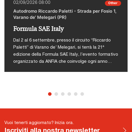
02/09/2026 08:00
Other
Autodromo Riccardo Paletti - Strada per Fosio 1,
Varano de' Melegari (PR)
Formula SAE Italy
Dal 2 al 6 settembre, presso il circuito “Riccardo
Paletti” di Varano de’ Melegari, si terrà la 21ª
edizione della Formula SAE Italy, l’evento formativo
organizzato da ANFIA che coinvolge ogni anno
studenti di ingegneria da tutto il mondo in una
competizione tecnico-sportiva.L'iniziativa nasce
con l’obiettivo di offrire agli studenti universitari
un’occasione concreta per mettere in pratica le
abilità acquisite durante il proprio percorso
accademico, attraverso una competizione
stimolante, formativa e altamente attrattiva che
simula dinamiche reali dell’industria
Vuoi tenerti aggiornato? Inizia ora.
automotiva.Durante la competizione, i team si
Iscriviti alla nostra newsletter
confronteranno in diverse prove suddivise in due