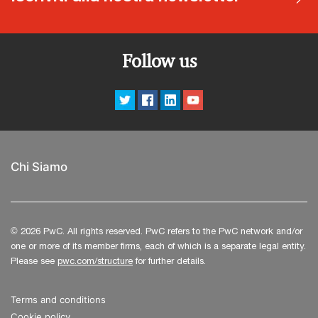
macro-categorie:Le prove statiche:Design Event:
presentazione del progetto completo della
vettura;Business Event: simulazione della
Follow us
presentazione del progetto di fronte a potenziali
investitori;Cost Event: analisi dettagliata del report
dei costi, che include quantità e tipologie di
materiali e componenti impiegati.Le prove
dinamiche: Accelerazione;Skid
Pad;Autocross;Endurance. PwC Italia è sponsor
Chi Siamo
dell’iniziativa.Interverrà in qualità di giudice:
Samuele Baronchelli, Director PwC Strategy&
Italia.Per consultare l'agenda dettagliata clicca qui.
© 2026 PwC. All rights reserved. PwC refers to the PwC network and/or
one or more of its member firms, each of which is a separate legal entity.
Please see
pwc.com/structure
for further details.
Terms and conditions
Cookie policy