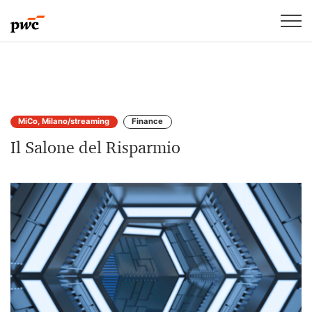
MiCo, Milano/streaming
Finance
Il Salone del Risparmio