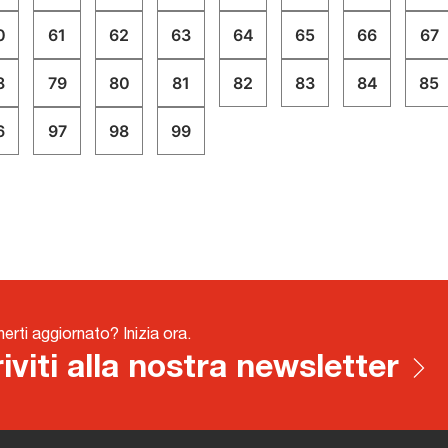
0
61
62
63
64
65
66
67
8
79
80
81
82
83
84
85
6
97
98
99
nerti aggiornato? Inizia ora.
riviti alla nostra newsletter