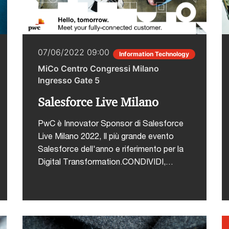
07/06/2022 09:00
Information Technology
MiCo Centro Congressi Milano
Ingresso Gate 5
Salesforce Live Milano
PwC è Innovator Sponsor di Salesforce
Live Milano 2022, Il più grande evento
Salesforce dell'anno e riferimento per la
Digital Transformation.CONDIVIDI,
IMPARA, SCOPRI E DIVERTITIAscolta,
impara, lasciati ispirare ma soprattutto
divertiti: il domani che immaginiamo non
chiede altro!Una giornata durante la quale
leader di settore, innovatori, clienti e