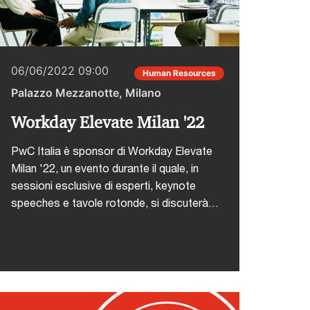
06/06/2022 09:00
Human Resources
Palazzo Mezzanotte, Milano
Workday Elevate Milan '22
PwC Italia è sponsor di Workday Elevate
Milan '22, un evento durante il quale, in
sessioni esclusive di esperti, keynote
speeches e tavole rotonde, si discuterà
di come le aziende stanno affrontando le
sfide di un mondo che cambia Una
strategia basata su dati corretti può
incrementare l’agilità organizzativa, i
procurement team più innovativi usano
tecnologie basate sul cloud per