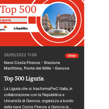
contenere i costi, ottimizzare le
performance e ridurre i rischi,
collaborazione e agilità tra IT e business
dimostrano come con una strategia data-
driven sia possibile personalizzare il
lavoro di tutti i giorni creando una
moderna employee
experience.Dall’ingaggio dei dipendenti
all’ottimizzazione della forza lavoro, gli
26/05/2022 11:00
Other
HR leader sono al centro del
Nave Costa Firenze - Stazione
cambiamento. Evoluzione della leadership
Marittima, Ponte dei Mille - Genova
nell’HR, nuove People strategy basate
Top 500 Liguria
sulle competenze e essenzialità di una
employee experience per valorizzare
La Liguria che si trasformaPwC Italia, in
ciascun individuo.Interviene Riccardo
collaborazione con la Repubblica e
Donelli, Partner PwC Italia - People
Università di Genova, organizza a bordo
Transformation Leader nella tavola
della nave Costa Firenze a Genova la
rotonda sul tema "Leaders of Change: