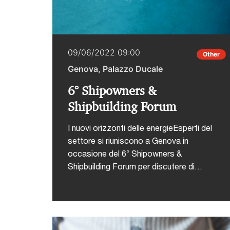
09/06/2022 09:00
Other
Genova, Palazzo Ducale
6° Shipowners &
Shipbuilding Forum
I nuovi orizzonti delle energieEsperti del
settore si riuniscono a Genova in
occasione del 6° Shipowners &
Shipbuilding Forum per discutere di
shipping e dell'esigenza di adeguarsi allo
scenario internazionale. Tra i temi
trattati:Dal cantiere al mare: il ruolo della
tecnologia.Le idee, i progetti e i processi