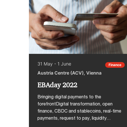
innovativi che consentono all’industria di
rispondere al mercato.Navi, porti,
infrastrutture: dove nasce la competitività
di un Paese.Come e quando investire per
consolidare una leadership.PwC Italia è
Gold Sponsor dell'iniziativa.Interviene
Paolo Gentili, Director PwC Italia, ESG
Climate Change con un intervento sul
tema Net Zero e Shipping: cosa si
31 May - 1 June
avvicina dall'orizzonte 2050La
Finance
partecipazione è gratuita previa
Austria Centre (ACV), Vienna
registrazione al seguente link
EBAday 2022
Bringing digital payments to the
forefrontDigital transformation, open
finance, CBDC and stablecoins, real-time
payments, request to pay, liquidity
management, correspondent banking,