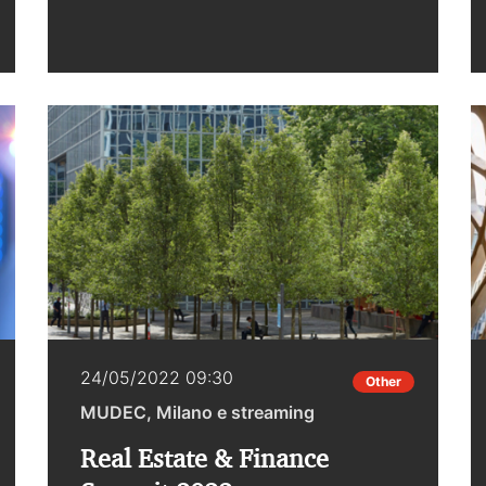
nuove strategie omnichannel,
di sostenibilità, e dei nuovi paradigmi
del Fashion Retail.PwC Italia è Platinum
sponsor dell'iniziativa. Interviene Stefano
Spiniello, Partner PwC Italia.Evento
dedicato agli operatori del settore
Fashion e Luxury. La partecipazione in
presenza è a numero limitato. Agenda
dettagliata e modalità di iscrizione sono
disponibili al seguente link
24/05/2022 09:30
Other
MUDEC, Milano e streaming
Real Estate & Finance