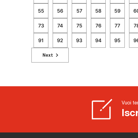
registrazione.
55
56
57
58
59
6
73
74
75
76
77
7
91
92
93
94
95
9
Next
Vuoi te
Isc