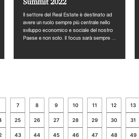
Summit 2022
Il settore del Real Estate è destinato ad
avere un ruolo sempre più centrale nello
sviluppo economico e sociale del nostro
Paese e non solo. Il focus sarà sempre di
più sui temi legati alla sostenibilità,
l’innovazione tecnologica, la
rigenerazione urbana e la
flessibilità.L’appuntamento organizzato
da Il Sole 24 Ore sarà un momento di
incontro rivolto ai principali decision
makers del settore immobiliare e
finanziario legato al Real Estate.PwC
7
8
9
10
11
12
13
Italia è Main Sponsor
dell'iniziativa.Interviene: Lia Turri, Partner
4
25
26
27
28
29
30
31
PwC Italia - Real Estate LeaderLa
partecipazione è gratuita previa iscrizione
2
43
44
45
46
47
48
49
al seguente link