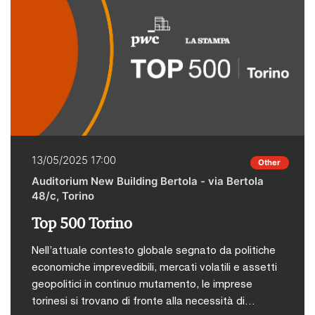
dell’accessibilità digitale. L’obiettivo è favorire il
confronto, lo scambio di buone prassi, la
collaborazione e l’interazione con figure
professioniste e persone con disabilità, per
costruire un mondo digitale più inclusivo.PwC è
sponsor dell'iniziativa.La conferenza è accessibile
sia in presenza che online.Per maggiori informazioni
e per l'agenda dettagliata clicca qui.
13/05/2025 17:00
Other
Auditorium New Building Bertola - via Bertola
48/c, Torino
Top 500 Torino
Nell’attuale contesto globale segnato da politiche
economiche imprevedibili, mercati volatili e assetti
geopolitici in continuo mutamento, le imprese
torinesi si trovano di fronte alla necessità di