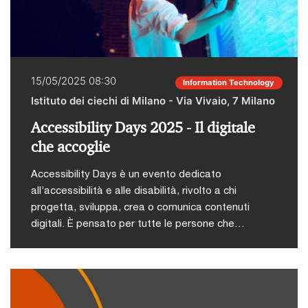
15/05/2025 08:30
Information Technology
Istituto dei ciechi di Milano - Via Vivaio, 7 Milano
Accessibility Days 2025 - Il digitale
che accoglie
Accessibility Days è un evento dedicato
all’accessibilità e alle disabilità, rivolto a chi
progetta, sviluppa, crea o comunica contenuti
digitali. È pensato per tutte le persone che
lavorano con le tecnologie digitali, inclusa la
didattica. Accessibility Days si tiene in occasione
del Global Accessibility Awareness Day (GAAD), la
giornata internazionale che ogni anno, a maggio,
promuove la consapevolezza e l’importanza