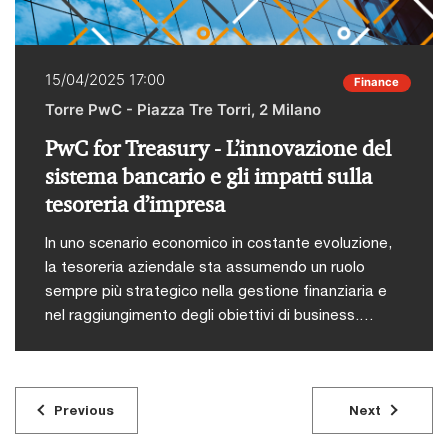
Resilience​
15/04/2025 17:00
Finance
Torre PwC - Piazza Tre Torri, 2 Milano
PwC for Treasury - L’innovazione del
sistema bancario e gli impatti sulla
tesoreria d’impresa
In uno scenario economico in costante evoluzione,
la tesoreria aziendale sta assumendo un ruolo
sempre più strategico nella gestione finanziaria e
nel raggiungimento degli obiettivi di business.
L’accesso a informazioni tempestive e l’adozione
di nuove tecnologie sono diventati elementi
essenziali per migliorare l’efficienza operativa,
ottimizzare i processi e garantire la solidità delle
Previous
Next
imprese.Per supportare i professionisti della