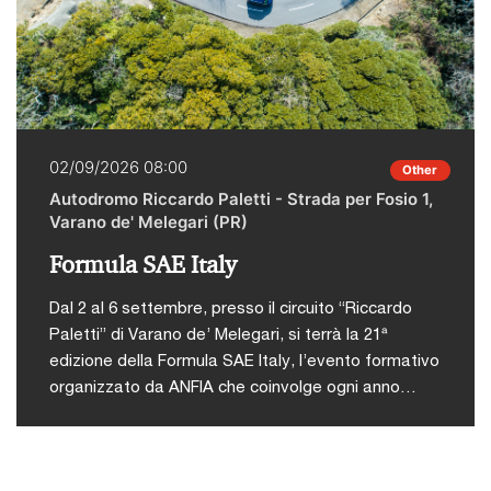
02/09/2026 08:00
Other
Autodromo Riccardo Paletti - Strada per Fosio 1,
Varano de' Melegari (PR)
Formula SAE Italy
Dal 2 al 6 settembre, presso il circuito “Riccardo
Paletti” di Varano de’ Melegari, si terrà la 21ª
edizione della Formula SAE Italy, l’evento formativo
organizzato da ANFIA che coinvolge ogni anno
studenti di ingegneria da tutto il mondo in una
competizione tecnico-sportiva.L'iniziativa nasce
con l’obiettivo di offrire agli studenti universitari
un’occasione concreta per mettere in pratica le