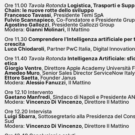
Ore 11.00
Tavola Rotonda
Logistica, Trasporti e Supp
Chain: le nuove rotte dello sviluppo
Francesco Tavassi
, Presidente Temi SpA
Fulvio Scannapieco
, Co-Fondatore e Presidente Gru
Agostino Gallozzi
, Presidente Gallozzi Group
Modera:
Gianni Molinari
, Il Mattino
Ore 11.30
Comprendere l’Intelligenza artificiale per 
crescita
Luca Chiodaroli
, Partner PwC Italia, Digital Innovation
Ore 11.40
Tavola Rotonda
Intelligenza Artificiale: sf
etica
Giorgio Ventre
, Direttore Apple Academy Università Fe
Amedeo Muro
, Senior Sales Director ServiceNow Ital
Ettore Saetta
, Founder Janus
Modera:
Alessio Fanuzzi
, Il Mattino
Ore 12.10 Intervento
Gaetano Manfredi
, Sindaco di Napoli e Presidente A
Modera:
Vincenzo Di Vincenzo
, Direttore Il Mattino
Ore 12.20 Intervista
Luigi Sbarra,
Sottosegretario alla Presidenza del Cons
Sud
Modera:
Vincenzo Di Vincenzo
, Direttore Il Mattino