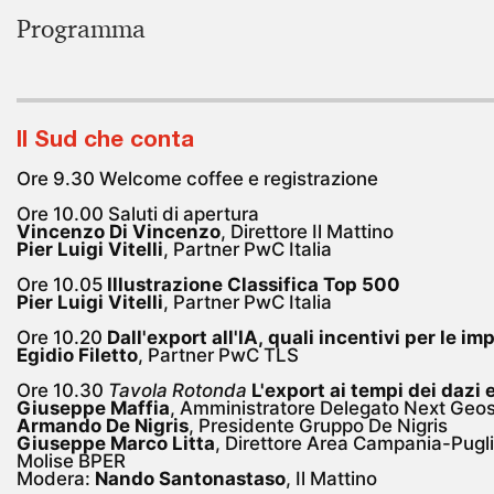
Programma
Il Sud che conta
Ore 9.30 Welcome coffee e registrazione
Ore 10.00 Saluti di apertura
Vincenzo Di Vincenzo
, Direttore Il Mattino
Pier Luigi Vitelli
, Partner PwC Italia
Ore 10.05
Illustrazione Classifica Top 500
Pier Luigi Vitelli
, Partner PwC Italia
Ore 10.20
Dall'export all'IA, quali incentivi per le im
Egidio Filetto
, Partner PwC TLS
Ore 10.30
Tavola Rotonda
L'export ai tempi dei dazi 
Giuseppe Maffia
, Amministratore Delegato Next Geo
Armando De Nigris
,
Presidente Gruppo De Nigris
Giuseppe Marco Litta
, Direttore Area Campania-Pugli
Molise BPER
Modera:
Nando Santonastaso
, Il Mattino