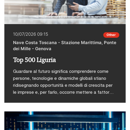
10/07/2026 09:15
Other
Nave Costa Toscana - Stazione Marittima, Ponte
dei Mille - Genova
Top 500 Liguria
Guardare al futuro significa comprendere come
persone, tecnologie e dinamiche globali stiano
ridisegnando opportunità e modelli di crescita per
le imprese e, per farlo, occorre mettere a fattor
comune competenze, esperienze e prospettive
differenti. PwC Italia, in collaborazione con la
Repubblica Genova e l’Università di Genova,
organizza venerdì 10 luglio alle ore 9.15 a bordo
della nave Costa Toscana la decima edizione di