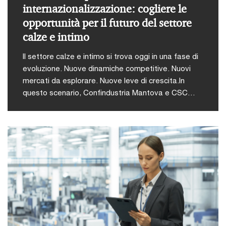
internazionalizzazione: cogliere le
opportunità per il futuro del settore
calze e intimo
Il settore calze e intimo si trova oggi in una fase di
evoluzione. Nuove dinamiche competitive. Nuovi
mercati da esplorare. Nuove leve di crescita.In
questo scenario, Confindustria Mantova e CSC
Centro Servizi Impresa Srl organizzano un
momento di confronto per leggere il cambiamento
e trasformarlo in opportunità concrete. L’evento
riunisce rappresentanti del mondo industriale,
istituzioni e professionisti, con l’obiettivo di offrire
una visione chiara e integrata su operazioni di
crescita, aggregazione e apertura
internazionale.Verranno affrontati i temi chiave che
stanno ridefinendo il settore:L’evoluzione del
mercato delle fusioni e acquisizioni (M&A) nel
comparto calze e intimo e il suo legame con i