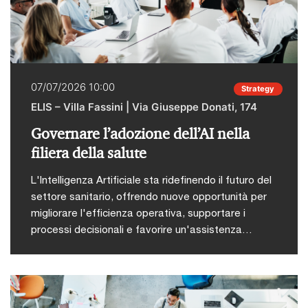
con un contributo dedicato alla maturità digitale
delle imprese e alla capacità del sistema
industriale di cogliere le opportunità offerte dalle
nuove tecnologie nel campo del tessile.L'obiettivo
è quello di approfondire quattro priorità
07/07/2026 10:00
Strategy
strategiche:Formazione continuaNuove
ELIS – Villa Fassini | Via Giuseppe Donati, 174
competenzeAttrazione dei giovani talentiAmbienti
di lavoro innovativi In questo scenario, l’innovazione
Governare l’adozione dell’AI nella
si conferma un elemento chiave per accompagnare
filiera della salute
il settore nel suo percorso di evoluzione,
valorizzando il patrimonio distintivo del Made in
L'Intelligenza Artificiale sta ridefinendo il futuro del
Italy e rafforzandone la competitività a livello
settore sanitario, offrendo nuove opportunità per
internazionale.
migliorare l'efficienza operativa, supportare i
processi decisionali e favorire un'assistenza
sempre più personalizzata. Per trasformare queste
opportunità in risultati concreti è fondamentale
adottare un approccio che coniughi innovazione,
governance, qualità del dato e conformità