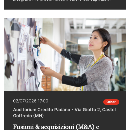
umano, della creatività e del pensiero critico?È
attorno a questa domanda che si riunisce AI Salon
Bologna, organizzato da IFAB e in programma il 2
luglio a Bologna dalle ore 18.00. Una serata
costruita per scoprire i trend emergenti dal
panorama AI, ascoltare i pitch di startup che
operano su questa frontiera e riflettere insieme sul
futuro di questa tecnologia. PwC Italia partecipa
con Roberto Sollevanti, Partner PwC Italia, Anna
Elisabetta Ziri, Director PwC Italia e Valentina Anna
Buccarelli Senior Associate PwC Italia. Per il
programma completo e per ulteriori informazioni
cliccare qui.
02/07/2026 17:00
Other
Auditorium Credito Padano - Via Giotto 2, Castel
Goffredo (MN)
Fusioni & acquisizioni (M&A) e