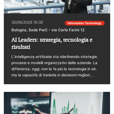
percorsi di internazionalizzazioneIl punto di vista
delle imprese del territorio, per comprendere sfide
reali, scelte strategiche e traiettorie di sviluppoLa
30/06/2026 16:30
Information Technology
creazione di valore nelle operazioni di M&A, con un
Bologna, Sede PwC - via Carlo Farini 12
focus integrato su aspetti legali, fiscali e
giuslavoristici, fino alle strategie globaliPer PwC
AI Leaders: strategia, tecnologia e
Italia intreverranno: Samuel Marinelli, Partner PwC
risultati
TaxFrancesca Tironi, Partner PwC Legal,
Employment Gianluca Fiori, Director PwC Legal,
L'intelligenza artificiale sta ridefinendo strategie,
Corporate & M&ALara Guiotto, Director PwC Tax,
processi e modelli organizzativi delle aziende. La
Corporate & M&A
differenza, oggi, non la fa più la tecnologia in sé,
ma la capacità di tradurla in decisioni migliori,
processi più efficienti e risultati misurabili. Ma dove
l'AI diventa davvero un vantaggio competitivo? E
come si costruisce un'organizzazione capace di
abilitarla concretamente? Sono le domande al
centro dell’evento "AI Leaders: strategia,
tecnologia e risultati", organizzato martedì 30