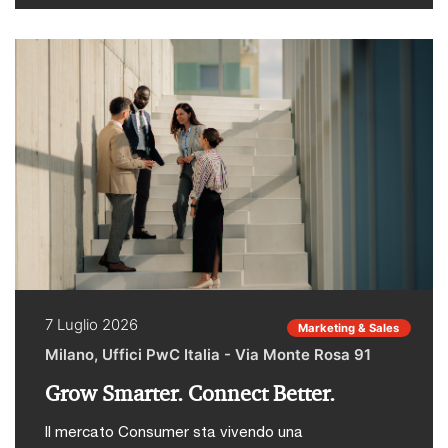
tecnologico.Stefano Rossi, Director PwC Italia,
iscrizioni chiuderanno giovedì 9 luglio alle ore 10.
Blockchain & Digital Assets interverrà
sull'evoluzione del rapporto tra istituzioni
finanziarie e mondo cripto, tra panorama
competitivo, stablecoin e rischio di
disintermediazione bancaria.
7 Luglio 2026
Marketing & Sales
Milano, Uffici PwC Italia - Via Monte Rosa 91
Grow Smarter. Connect Better.
Il mercato Consumer sta vivendo una