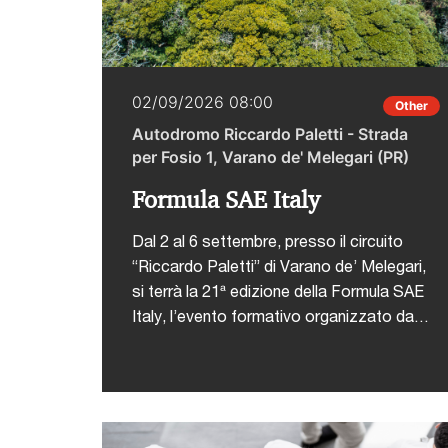
02/09/2026 08:00
Other
Autodromo Riccardo Paletti - Strada
per Fosio 1, Varano de' Melegari (PR)
Formula SAE Italy
Dal 2 al 6 settembre, presso il circuito
“Riccardo Paletti” di Varano de’ Melegari,
si terrà la 21ª edizione della Formula SAE
Italy, l’evento formativo organizzato da
ANFIA che coinvolge ogni anno studenti di
ingegneria da tutto il mondo in una
competizione tecnico-
sportiva.L'iniziativa nasce con l’obiettivo
di offrire agli studenti universitari