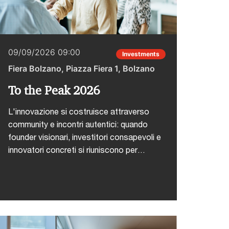
09/09/2026 09:00
Investments
Fiera Bolzano, Piazza Fiera 1, Bolzano
To the Peak 2026
L'innovazione si costruisce attraverso
community e incontri autentici: quando
founder visionari, investitori consapevoli e
innovatori concreti si riuniscono per
confrontarsi sulle sfide reali, nascono le
connessioni che trasformano le idee in
realtà. To the Peak si terrà dal 9 all'11
settembre presso la Fiera di
Bolzano.PwC Italia sarà presente con
due importanti contributi:Daniele Meini,