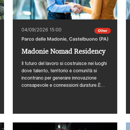
04/09/2026 15:00
Other
Parco delle Madonie, Castelbuono (PA)
Madonie Nomad Residency
Il futuro del lavoro si costruisce nei luoghi
dove talento, territorio e comunità si
incontrano per generare innovazione
consapevole e connessioni durature.È
con questa visione che nasce Madonie
Nomad Residency, un'esperienza
immersiva in programma dal 4 al 6
settembre presso il Parco delle Madonie
a Castelbuono (PA) per immaginare nuovi
modi di vivere e lavorare nei territori.Tre