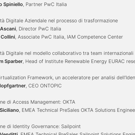
 Spiniello
, Partner PwC Italia
ità Digitale Aziendale nel processo di trasformazione
 Ascani
, Director PwC Italia
 Collini
, Associate PwC Italia, IAM Competence Center
ità Digitale nel modello collaborativo tra team internazionali
m Sparber
, Head of Institute Renewable Energy EURAC res
rtualization Framework, un acceleratore per analisi dell’Iden
Hopfgartner
, CEO ONTOPIC
one di Access Management: OKTA
 Siciliano
, EMEA Technical PreSales OKTA Solutions Engine
ne di Identity Governance: Sailpoint
Venditti
, EMEA Technical PreSales Sailpoint Solutions Engi