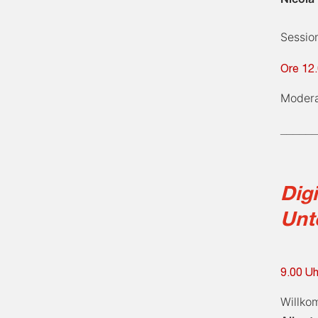
Sessi
Ore 12.
Moder
_____
Digi
Unt
9.00 Uh
Willko