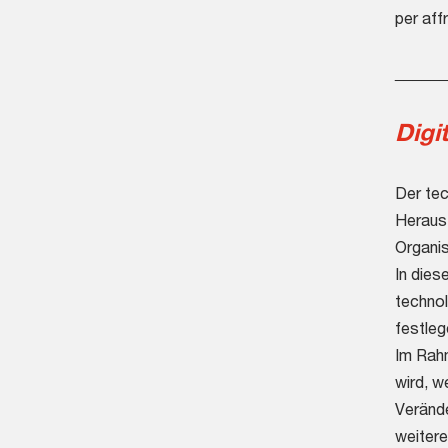
per aff
_____
Digi
Der tec
Herausf
Organis
In die
technol
festleg
Im Rahm
wird, w
Verände
weitere