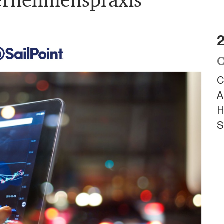
ternehmenspraxis
2
O
C
A
H
S