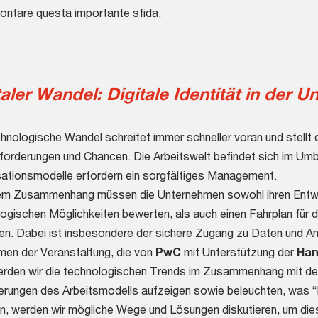
rontare questa importante sfida.
_
taler Wandel: Digitale Identität in der
hnologische Wandel schreitet immer schneller voran und stellt
orderungen und Chancen. Die Arbeitswelt befindet sich im Umb
ationsmodelle erfordern ein sorgfältiges Management.
sem Zusammenhang müssen die Unternehmen sowohl ihren Entwi
ogischen Möglichkeiten bewerten, als auch einen Fahrplan für d
en. Dabei ist insbesondere der sichere Zugang zu Daten und A
en der Veranstaltung, die von
PwC
mit Unterstützung der
Han
erden wir die technologischen Trends im Zusammenhang mit der
rungen des Arbeitsmodells aufzeigen sowie beleuchten, was “Di
n, werden wir mögliche Wege und Lösungen diskutieren, um die