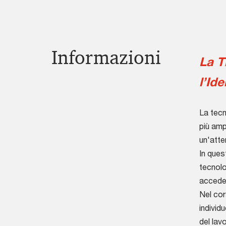
Informazioni
La T
l’Id
La tecn
più amp
un'atte
In ques
tecnolo
acceder
Nel cor
individ
del lav