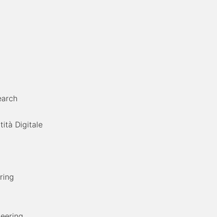
earch
tità Digitale
ering
neering