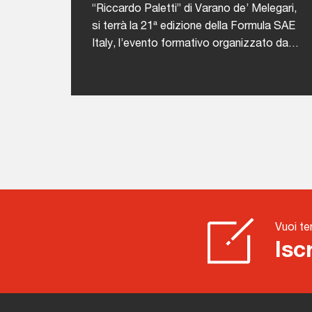
“Riccardo Paletti” di Varano de’ Melegari,
si terrà la 21ª edizione della Formula SAE
Italy, l’evento formativo organizzato da
ANFIA che coinvolge ogni anno studenti di
ingegneria da tutto il mondo in una
competizione tecnico-
sportiva.L'iniziativa nasce con l’obiettivo
di offrire agli studenti universitari
un’occasione concreta per mettere in
pratica le abilità acquisite durante il
proprio percorso accademico, attraverso
una competizione stimolante, formativa e
altamente attrattiva che simula dinamiche
Vuoi te
reali dell’industria automotiva.Durante la
Isc
competizione, i team si confronteranno in
diverse prove suddivise in due macro-
categorie:Le prove statiche:Design
Event: presentazione del progetto