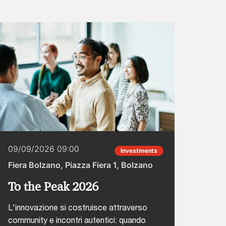
09/09/2026 09:00
22/0
Investments
Fiera Bolzano, Piazza Fiera 1, Bolzano
Hotel
To the Peak 2026
CAIO
Inte
L'innovazione si costruisce attraverso
community e incontri autentici: quando
L'inte