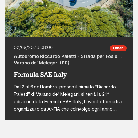
02/09/2026 08:00
Other
Autodromo Riccardo Paletti - Strada per Fosio 1,
Varano de' Melegari (PR)
Formula SAE Italy
Dal 2 al 6 settembre, presso il circuito “Riccardo
Paletti” di Varano de’ Melegari, si terrà la 21ª
edizione della Formula SAE Italy, l’evento formativo
organizzato da ANFIA che coinvolge ogni anno
studenti di ingegneria da tutto il mondo in una
competizione tecnico-sportiva.L'iniziativa nasce
con l’obiettivo di offrire agli studenti universitari