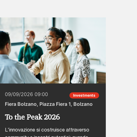
09/09/2026 09:00
22/0
Investments
Fiera Bolzano, Piazza Fiera 1, Bolzano
Hotel
To the Peak 2026
CAIO
Inte
L'innovazione si costruisce attraverso