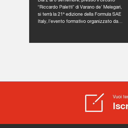
“Riccardo Paletti” di Varano de’ Melegari,
si terrà la 21ª edizione della Formula SAE
Italy, l’evento formativo organizzato da
ANFIA che coinvolge ogni anno studenti di
ingegneria da tutto il mondo in una
competizione tecnico-
sportiva.L'iniziativa nasce con l’obiettivo
di offrire agli studenti universitari
un’occasione concreta per mettere in
pratica le abilità acquisite durante il
proprio percorso accademico, attraverso
una competizione stimolante, formativa e
altamente attrattiva che simula dinamiche
Vuoi te
reali dell’industria automotiva.Durante la
Isc
competizione, i team si confronteranno in
diverse prove suddivise in due macro-
categorie:Le prove statiche:Design