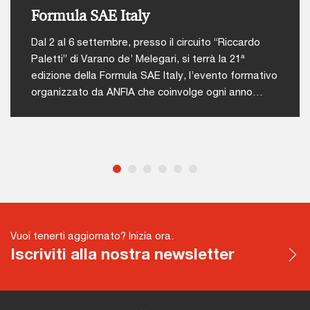
Formula SAE Italy
Dal 2 al 6 settembre, presso il circuito “Riccardo
Paletti” di Varano de’ Melegari, si terrà la 21ª
edizione della Formula SAE Italy, l’evento formativo
organizzato da ANFIA che coinvolge ogni anno
studenti di ingegneria da tutto il mondo in una
competizione tecnico-sportiva.L'iniziativa nasce
con l’obiettivo di offrire agli studenti universitari
un’occasione concreta per mettere in pratica le
abilità acquisite durante il proprio percorso
accademico, attraverso una competizione
stimolante, formativa e altamente attrattiva che
simula dinamiche reali dell’industria
Vuoi tenerti aggiornato? Inizia ora.
automotiva.Durante la competizione, i team si
Iscriviti alla nostra newsletter
confronteranno in diverse prove suddivise in due
macro-categorie:Le prove statiche:Design Event:
presentazione del progetto completo della
vettura;Business Event: simulazione della