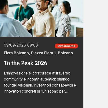
09/09/2026 09:00
22/0
Investments
Fiera Bolzano, Piazza Fiera 1, Bolzano
Hotel
To the Peak 2026
CAIO
Inte
L'innovazione si costruisce attraverso
community e incontri autentici: quando
L'inte
founder visionari, investitori consapevoli e
fase 
innovatori concreti si riuniscono per
come 
confrontarsi sulle sfide reali, nascono le
busin
connessioni che trasformano le idee in
adott