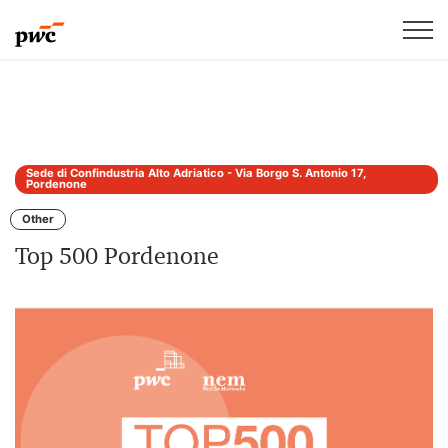
Sede di Confindustria Alto Adriatico - Via Borgo S. Antonio 17,
Pordenone
Other
Top 500 Pordenone