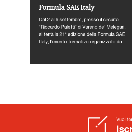
Formula SAE Italy
Dal 2 al 6 settembre, presso il circuito
“Riccardo Paletti” di Varano de’ Melegari,
si terrà la 21ª edizione della Formula SAE
Italy, l’evento formativo organizzato da
ANFIA che coinvolge ogni anno studenti di
ingegneria da tutto il mondo in una
competizione tecnico-
sportiva.L'iniziativa nasce con l’obiettivo
di offrire agli studenti universitari
un’occasione concreta per mettere in
pratica le abilità acquisite durante il
proprio percorso accademico, attraverso
una competizione stimolante, formativa e
altamente attrattiva che simula dinamiche
Vuoi te
reali dell’industria automotiva.Durante la
Isc
competizione, i team si confronteranno in