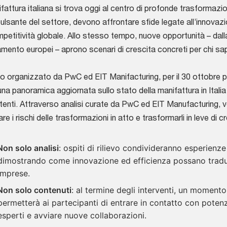
fattura italiana si trova oggi al centro di profonde trasformazi
ulsante del settore, devono affrontare sfide legate all’innovazio
mpetitività globale. Allo stesso tempo, nuove opportunità – dall
amento europei – aprono scenari di crescita concreti per chi sapr
o organizzato da PwC ed EIT Manifacturing, per il 30 ottobre p
una panoramica aggiornata sullo stato della manifattura in Italia e
enti. Attraverso analisi curate da PwC ed EIT Manufacturing, ver
re i rischi delle trasformazioni in atto e trasformarli in leve di 
Non solo analisi
: ospiti di rilievo condivideranno esperienze
dimostrando come innovazione ed efficienza possano tradurs
imprese.
Non solo contenuti
: al termine degli interventi, un moment
permetterà ai partecipanti di entrare in contatto con potenz
esperti e avviare nuove collaborazioni.