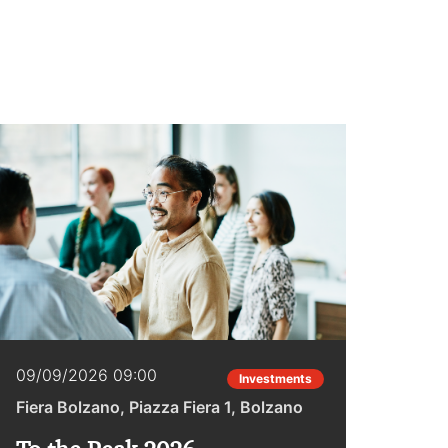
09/09/2026 09:00
22/0
Investments
Fiera Bolzano, Piazza Fiera 1, Bolzano
Hotel