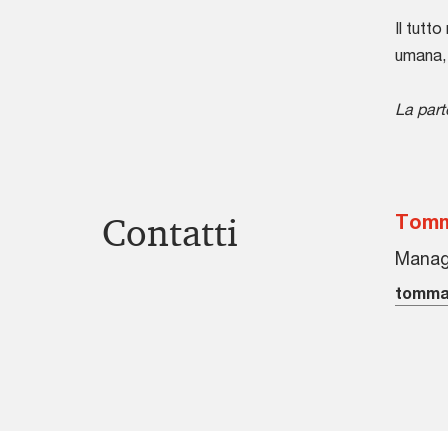
Il tutt
umana, 
La part
Contatti
Tomm
Manage
tomma