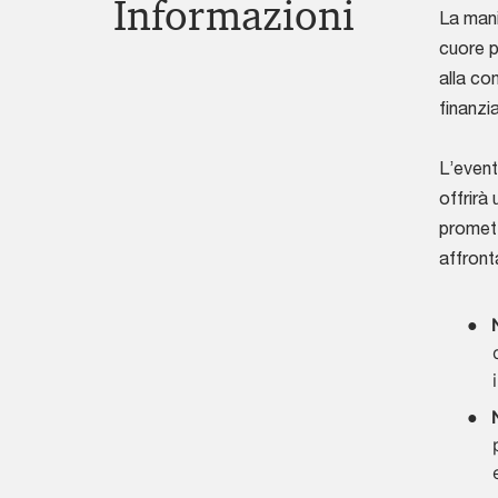
Informazioni
La mani
cuore p
alla co
finanzi
L’event
offrirà 
promett
affronta