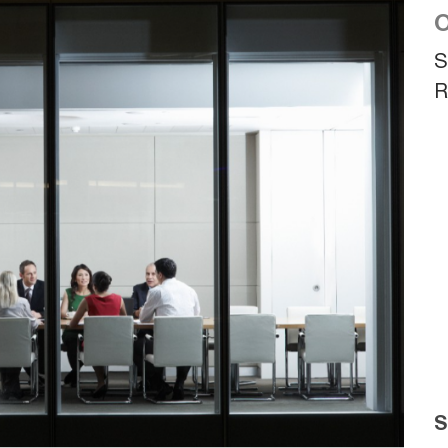
O
S
R
S