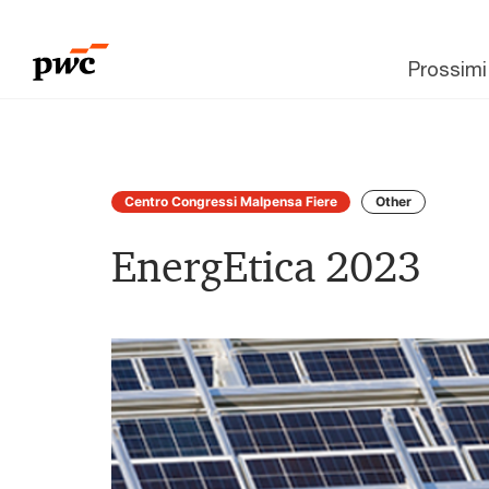
Prossimi
Centro Congressi Malpensa Fiere
Other
EnergEtica 2023