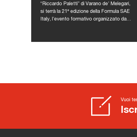
“Riccardo Paletti” di Varano de’ Melegari,
si terrà la 21ª edizione della Formula SAE
Italy, l’evento formativo organizzato da
ANFIA che coinvolge ogni anno studenti di
ingegneria da tutto il mondo in una
competizione tecnico-
sportiva.L'iniziativa nasce con l’obiettivo
di offrire agli studenti universitari
un’occasione concreta per mettere in
pratica le abilità acquisite durante il
proprio percorso accademico, attraverso
una competizione stimolante, formativa e
altamente attrattiva che simula dinamiche
Vuoi te
reali dell’industria automotiva.Durante la
Isc
competizione, i team si confronteranno in
diverse prove suddivise in due macro-
categorie:Le prove statiche:Design
Event: presentazione del progetto