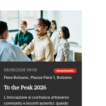
09/09/2026 09:00
22/0
Investments
Fiera Bolzano, Piazza Fiera 1, Bolzano
Hotel
To the Peak 2026
CAIO
Inte
L'innovazione si costruisce attraverso
community e incontri autentici: quando
L'inte