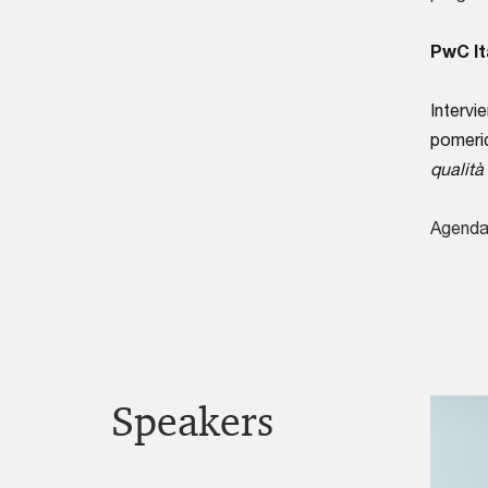
PwC It
Intervi
pomerid
qualità
Agenda 
Speakers