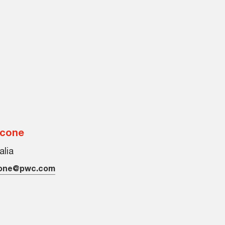
lcone
alia
lcone@pwc.com