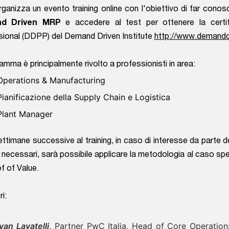
ganizza un evento training online con l'obiettivo di far conos
d Driven MRP
e accedere al test per ottenere la certi
ional (DDPP) del Demand Driven Institute
http://www.demanddr
ramma è principalmente rivolto a professionisti in area:
Operations & Manufacturing
Pianificazione della Supply Chain e Logistica
Plant Manager
ettimane successive al training, in caso di interesse da parte de
i necessari, sarà possibile applicare la metodologia al caso spe
f of Value
.
ri:
Ivan Lavatelli
, Partner PwC Italia, Head of Core Operati