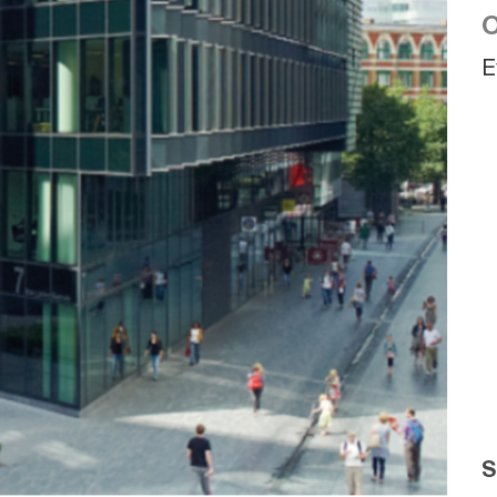
O
E
S