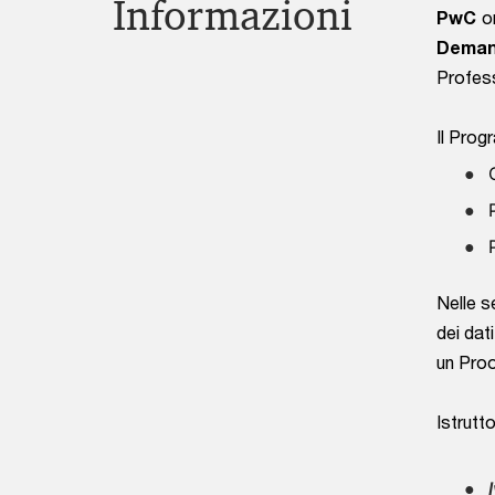
Informazioni
PwC
or
Deman
Profess
Il Prog
Nelle s
dei dat
un Proo
Istrutto