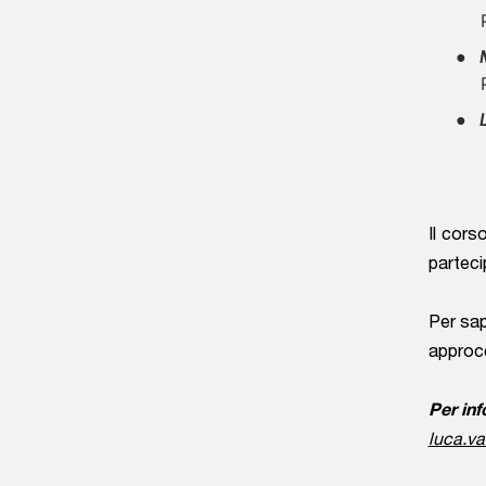
Il cors
parteci
Per sap
approcc
Per inf
luca.v