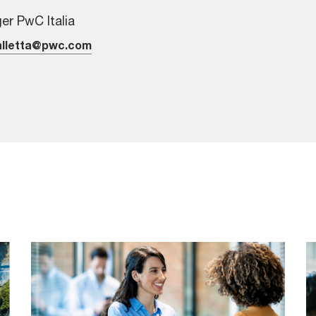
r PwC Italia
alletta@pwc.com