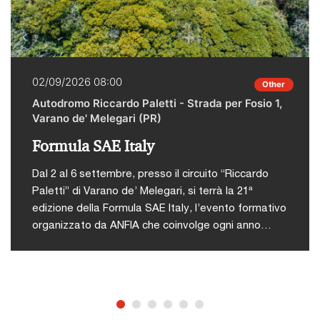
02/09/2026 08:00
Other
Autodromo Riccardo Paletti - Strada per Fosio 1,
Varano de' Melegari (PR)
Formula SAE Italy
Dal 2 al 6 settembre, presso il circuito “Riccardo
Paletti” di Varano de’ Melegari, si terrà la 21ª
edizione della Formula SAE Italy, l’evento formativo
organizzato da ANFIA che coinvolge ogni anno
studenti di ingegneria da tutto il mondo in una
competizione tecnico-sportiva.L'iniziativa nasce
con l’obiettivo di offrire agli studenti universitari
un’occasione concreta per mettere in pratica le
abilità acquisite durante il proprio percorso