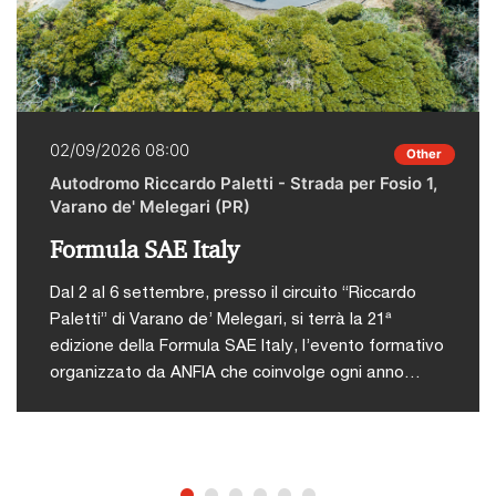
02/09/2026 08:00
Other
Autodromo Riccardo Paletti - Strada per Fosio 1,
Varano de' Melegari (PR)
Formula SAE Italy
Dal 2 al 6 settembre, presso il circuito “Riccardo
Paletti” di Varano de’ Melegari, si terrà la 21ª
edizione della Formula SAE Italy, l’evento formativo
organizzato da ANFIA che coinvolge ogni anno
studenti di ingegneria da tutto il mondo in una
competizione tecnico-sportiva.L'iniziativa nasce
con l’obiettivo di offrire agli studenti universitari
un’occasione concreta per mettere in pratica le