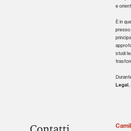
e orient
È in qu
presso
princip
approfo
studi le
trasfor
Durante
Legal
,
Contatti
Camil