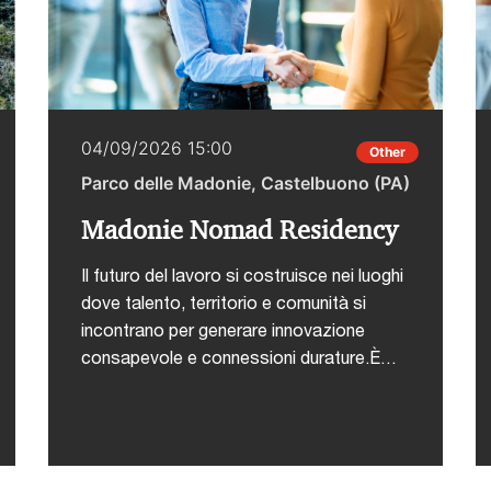
04/09/2026 15:00
Other
Parco delle Madonie, Castelbuono (PA)
Madonie Nomad Residency
Il futuro del lavoro si costruisce nei luoghi
dove talento, territorio e comunità si
incontrano per generare innovazione
consapevole e connessioni durature.È
con questa visione che nasce Madonie
Nomad Residency, un'esperienza
immersiva in programma dal 4 al 6
settembre presso il Parco delle Madonie