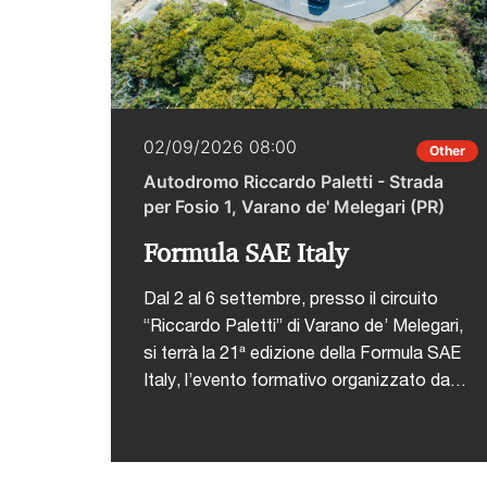
02/09/2026 08:00
Other
Autodromo Riccardo Paletti - Strada
per Fosio 1, Varano de' Melegari (PR)
Formula SAE Italy
Dal 2 al 6 settembre, presso il circuito
“Riccardo Paletti” di Varano de’ Melegari,
si terrà la 21ª edizione della Formula SAE
Italy, l’evento formativo organizzato da
ANFIA che coinvolge ogni anno studenti di
ingegneria da tutto il mondo in una
competizione tecnico-