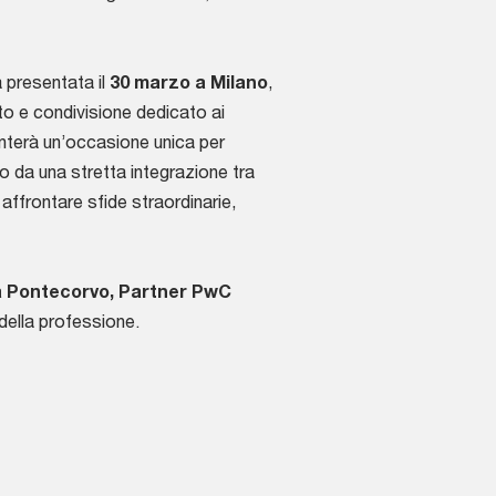
 presentata il
30 marzo a Milano
,
to e condivisione dedicato ai
enterà un’occasione unica per
o da una stretta integrazione tra
r affrontare sfide straordinarie,
 Pontecorvo, Partner PwC
o della professione.