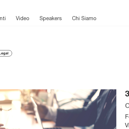
nti
Video
Speakers
Chi Siamo
Legal
O
F
V