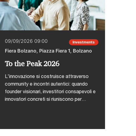
09/09/2026 09:00
22/0
Investments
Fiera Bolzano, Piazza Fiera 1, Bolzano
Hotel
To the Peak 2026
CAIO
Inte
L'innovazione si costruisce attraverso
community e incontri autentici: quando
L'inte
founder visionari, investitori consapevoli e
fase 
innovatori concreti si riuniscono per
come 
confrontarsi sulle sfide reali, nascono le
busin
connessioni che trasformano le idee in
adott
realtà. To the Peak si terrà dal 9 all'11
model
settembre presso la Fiera di
decis