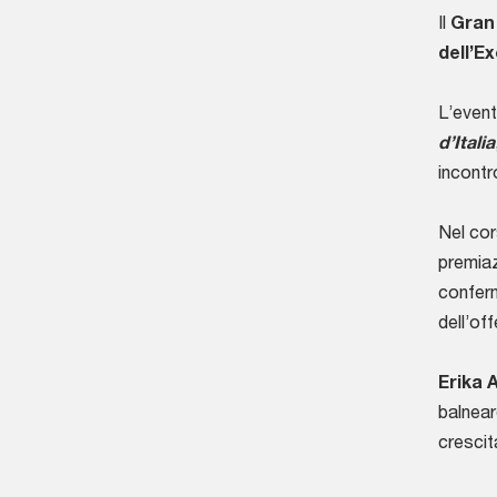
Il
Gran 
dell’Ex
L’even
d’Italia
incontr
Nel cor
premiaz
conferm
dell’of
Erika 
balnear
crescit