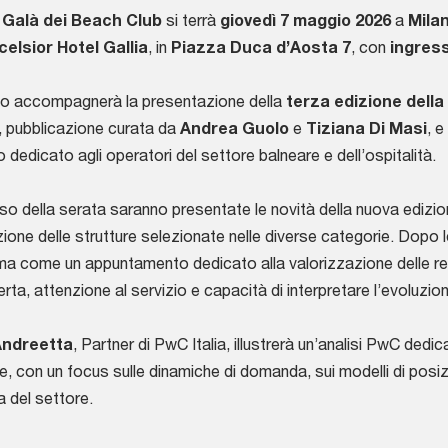
Galà dei Beach Club
si terrà
giovedì 7 maggio 2026
a
Mila
celsior Hotel Gallia
, in
Piazza Duca d’Aosta 7
, con
ingress
to accompagnerà la presentazione della
terza edizione della
, pubblicazione curata da
Andrea Guolo
e
Tiziana Di Masi
, 
o dedicato agli operatori del settore balneare e dell’ospitalità.
so della serata saranno presentate le novità della nuova edizion
ione delle strutture selezionate nelle diverse categorie. Dopo le p
a come un appuntamento dedicato alla valorizzazione delle real
ferta, attenzione al servizio e capacità di interpretare l’evoluzio
Andreetta
, Partner di PwC Italia, illustrerà un’analisi PwC dedic
e, con un focus sulle dinamiche di domanda, sui modelli di posi
a del settore.