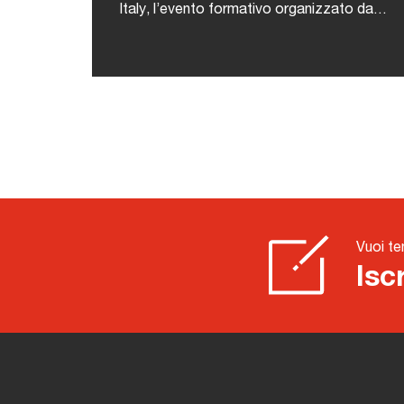
Italy, l’evento formativo organizzato da
ANFIA che coinvolge ogni anno studenti di
ingegneria da tutto il mondo in una
competizione tecnico-
sportiva.L'iniziativa nasce con l’obiettivo
di offrire agli studenti universitari
un’occasione concreta per mettere in
pratica le abilità acquisite durante il
proprio percorso accademico, attraverso
una competizione stimolante, formativa e
altamente attrattiva che simula dinamiche
Vuoi te
reali dell’industria automotiva.Durante la
Isc
competizione, i team si confronteranno in
diverse prove suddivise in due macro-
categorie:Le prove statiche:Design
Event: presentazione del progetto
completo della vettura;Business Event:
simulazione della presentazione del