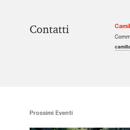
Contatti
Camil
Commu
camill
Prossimi Eventi