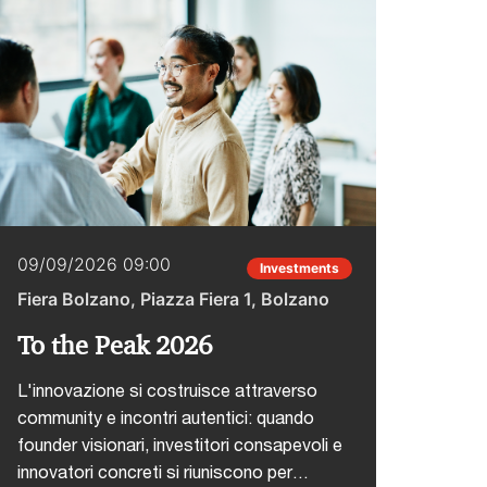
09/09/2026 09:00
22/0
Investments
Fiera Bolzano, Piazza Fiera 1, Bolzano
Hotel
To the Peak 2026
CAIO
Inte
L'innovazione si costruisce attraverso
community e incontri autentici: quando
L'inte
founder visionari, investitori consapevoli e
fase 
innovatori concreti si riuniscono per
come 