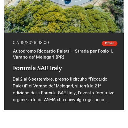
02/09/2026 08:00
Other
Autodromo Riccardo Paletti - Strada per Fosio 1,
Varano de' Melegari (PR)
Formula SAE Italy
Dal 2 al 6 settembre, presso il circuito “Riccardo
Paletti” di Varano de’ Melegari, si terrà la 21ª
edizione della Formula SAE Italy, l’evento formativo
organizzato da ANFIA che coinvolge ogni anno
studenti di ingegneria da tutto il mondo in una
competizione tecnico-sportiva.L'iniziativa nasce
con l’obiettivo di offrire agli studenti universitari
un’occasione concreta per mettere in pratica le