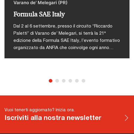
Varano de' Melegari (PR)
Formula SAE Italy
Dal 2 al 6 settembre, presso il circuito “Riccardo
Paletti” di Varano de’ Melegari, si terrà la 21ª
edizione della Formula SAE Italy, l’evento formativo
organizzato da ANFIA che coinvolge ogni anno
studenti di ingegneria da tutto il mondo in una
competizione tecnico-sportiva.L'iniziativa nasce
con l’obiettivo di offrire agli studenti universitari
un’occasione concreta per mettere in pratica le
abilità acquisite durante il proprio percorso
accademico, attraverso una competizione
stimolante, formativa e altamente attrattiva che
simula dinamiche reali dell’industria
Vuoi tenerti aggiornato? Inizia ora.
automotiva.Durante la competizione, i team si
Iscriviti alla nostra newsletter
confronteranno in diverse prove suddivise in due
macro-categorie:Le prove statiche:Design Event:
presentazione del progetto completo della