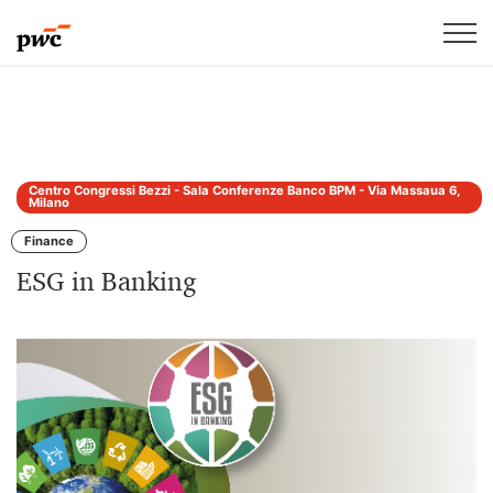
Centro Congressi Bezzi - Sala Conferenze Banco BPM - Via Massaua 6,
Milano
Finance
ESG in Banking