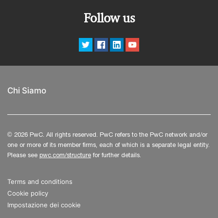
vettura;Business Event: simulazione della
Follow us
presentazione del progetto di fronte a potenziali
investitori;Cost Event: analisi dettagliata del report
dei costi, che include quantità e tipologie di
materiali e componenti impiegati.Le prove
dinamiche: Accelerazione;Skid
Pad;Autocross;Endurance. PwC Italia è sponsor
Chi Siamo
dell’iniziativa.Interverrà in qualità di giudice:
Samuele Baronchelli, Director PwC Strategy&
Italia.Per consultare l'agenda dettagliata clicca qui.
© 2026 PwC. All rights reserved. PwC refers to the PwC network and/or
one or more of its member firms, each of which is a separate legal entity.
Please see
pwc.com/structure
for further details.
Terms and conditions
Cookie policy
Impostazione dei cookie