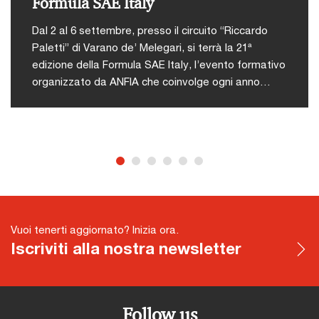
Formula SAE Italy
Dal 2 al 6 settembre, presso il circuito “Riccardo
Paletti” di Varano de’ Melegari, si terrà la 21ª
edizione della Formula SAE Italy, l’evento formativo
organizzato da ANFIA che coinvolge ogni anno
studenti di ingegneria da tutto il mondo in una
competizione tecnico-sportiva.L'iniziativa nasce
con l’obiettivo di offrire agli studenti universitari
un’occasione concreta per mettere in pratica le
abilità acquisite durante il proprio percorso
accademico, attraverso una competizione
stimolante, formativa e altamente attrattiva che
simula dinamiche reali dell’industria
Vuoi tenerti aggiornato? Inizia ora.
automotiva.Durante la competizione, i team si
Iscriviti alla nostra newsletter
confronteranno in diverse prove suddivise in due
macro-categorie:Le prove statiche:Design Event:
presentazione del progetto completo della
vettura;Business Event: simulazione della
Follow us