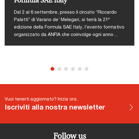
Formula SAE Italy
Dal 2 al 6 settembre, presso il circuito “Riccardo
Paletti” di Varano de’ Melegari, si terrà la 21ª
edizione della Formula SAE Italy, l’evento formativo
organizzato da ANFIA che coinvolge ogni anno
studenti di ingegneria da tutto il mondo in una
competizione tecnico-sportiva.L'iniziativa nasce
con l’obiettivo di offrire agli studenti universitari
un’occasione concreta per mettere in pratica le
abilità acquisite durante il proprio percorso
accademico, attraverso una competizione
stimolante, formativa e altamente attrattiva che
simula dinamiche reali dell’industria
Vuoi tenerti aggiornato? Inizia ora.
automotiva.Durante la competizione, i team si
Iscriviti alla nostra newsletter
confronteranno in diverse prove suddivise in due
macro-categorie:Le prove statiche:Design Event:
presentazione del progetto completo della
vettura;Business Event: simulazione della
Follow us
presentazione del progetto di fronte a potenziali