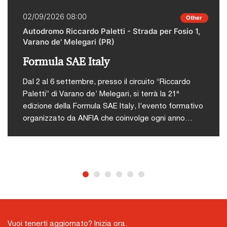
02/09/2026 08:00
Other
Autodromo Riccardo Paletti - Strada per Fosio 1,
Varano de' Melegari (PR)
Formula SAE Italy
Dal 2 al 6 settembre, presso il circuito “Riccardo
Paletti” di Varano de’ Melegari, si terrà la 21ª
edizione della Formula SAE Italy, l’evento formativo
organizzato da ANFIA che coinvolge ogni anno
studenti di ingegneria da tutto il mondo in una
competizione tecnico-sportiva.L'iniziativa nasce
con l’obiettivo di offrire agli studenti universitari
un’occasione concreta per mettere in pratica le
abilità acquisite durante il proprio percorso
accademico, attraverso una competizione
stimolante, formativa e altamente attrattiva che
simula dinamiche reali dell’industria
Vuoi tenerti aggiornato? Inizia ora.
automotiva.Durante la competizione, i team si