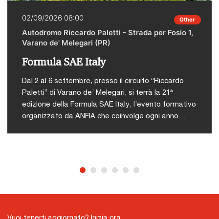
02/09/2026 08:00
Other
Autodromo Riccardo Paletti - Strada per Fosio 1,
Varano de' Melegari (PR)
Formula SAE Italy
Dal 2 al 6 settembre, presso il circuito “Riccardo
Paletti” di Varano de’ Melegari, si terrà la 21ª
edizione della Formula SAE Italy, l’evento formativo
organizzato da ANFIA che coinvolge ogni anno
studenti di ingegneria da tutto il mondo in una
competizione tecnico-sportiva.L'iniziativa nasce
con l’obiettivo di offrire agli studenti universitari
un’occasione concreta per mettere in pratica le
abilità acquisite durante il proprio percorso
accademico, attraverso una competizione
stimolante, formativa e altamente attrattiva che
simula dinamiche reali dell’industria
Vuoi tenerti aggiornato? Inizia ora.